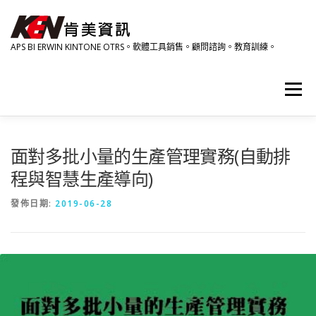
跳
至
主
APS BI ERWIN KINTONE OTRS。軟體工具銷售。顧問諮詢。教育訓練。
要
內
容
選單
產品資訊
相關影音
研討會。教育訓練。活動
面對多批小量的生產管理實務(自動排
程與智慧生產導向)
關於肯美
HOME
發佈日期:
2019-06-28