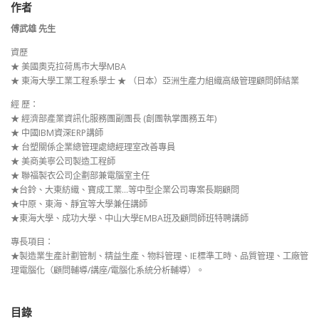
作者
傅武雄 先生
資歷
★ 美國奧克拉荷馬市大學MBA
★ 東海大學工業工程系學士 ★ （日本）亞洲生產力組織高級管理顧問師結業
經 歷：
★ 經濟部產業資訊化服務團副團長 (創團執掌團務五年)
★ 中國IBM資深ERP講師
★ 台塑關係企業總管理處總經理室改善專員
★ 美商美寧公司製造工程師
★ 聯福製衣公司企劃部兼電腦室主任
★台鈴、大東紡織、寶成工業…等中型企業公司專案長期顧問
★中原、東海、靜宜等大學兼任講師
★東海大學、成功大學、中山大學EMBA班及顧問師班特聘講師
專長項目：
★製造業生產計劃管制、精益生產、物料管理、IE標準工時、品質管理、工廠管
理電腦化（顧問輔導/講座/電腦化系統分析輔導）。
目錄