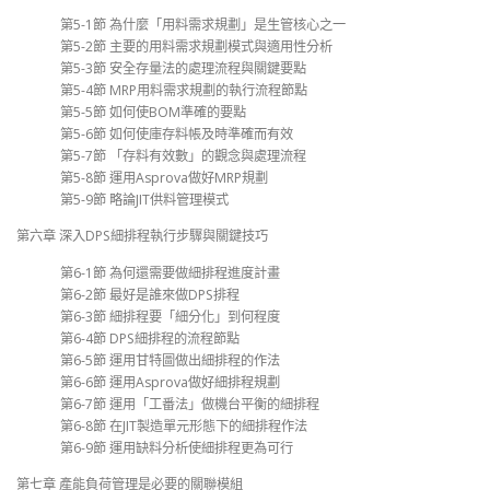
第5-1節 為什麼「用料需求規劃」是生管核心之一
第5-2節 主要的用料需求規劃模式與適用性分析
第5-3節 安全存量法的處理流程與關鍵要點
第5-4節 MRP用料需求規劃的執行流程節點
第5-5節 如何使BOM準確的要點
第5-6節 如何使庫存料帳及時準確而有效
第5-7節 「存料有效數」的觀念與處理流程
第5-8節 運用Asprova做好MRP規劃
第5-9節 略論JIT供料管理模式
第六章 深入DPS細排程執行步驟與關鍵技巧
第6-1節 為何還需要做細排程進度計畫
第6-2節 最好是誰來做DPS排程
第6-3節 細排程要「細分化」到何程度
第6-4節 DPS細排程的流程節點
第6-5節 運用甘特圖做出細排程的作法
第6-6節 運用Asprova做好細排程規劃
第6-7節 運用「工番法」做機台平衡的細排程
第6-8節 在JIT製造單元形態下的細排程作法
第6-9節 運用缺料分析使細排程更為可行
第七章 產能負荷管理是必要的關聯模組