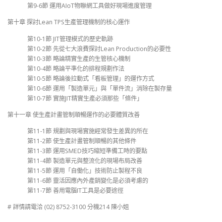
第9-6節 運用AIoT物聯網工具做好現場進度管理
第十章 探討Lean TPS生產管理機制的核心運作
第10-1節 JIT管理模式的歷史軌跡
第10-2節 先從七大浪費探討Lean Production的必要性
第10-3節 略論精實生產的生管核心機制
第10-4節 略論平準化的排程規劃作法
第10-5節 略論後拉動式「看板管理」的運作方式
第10-6節 運用「製造單元」與「單件流」消除在製存量
第10-7節 實施JIT精實生產必須那些「條件」
第十一章 使生產計畫管制順暢運作的必要體質改善
第11-1節 規劃與現場實施經常發生差異的所在
第11-2節 使生產計畫管制順暢的其他條件
第11-3節 運用SMED技巧縮短準備工時的要點
第11-4節 製造單元與整流化的現場布局改善
第11-5節 運用「自働化」技術防止製程不良
第11-6節 靈活因應內外產銷變化是必須考慮的
第11-7節 善用電腦IT工具是必要途徑
# 詳情請電洽 (02) 8752-3100 分機214 陳小姐