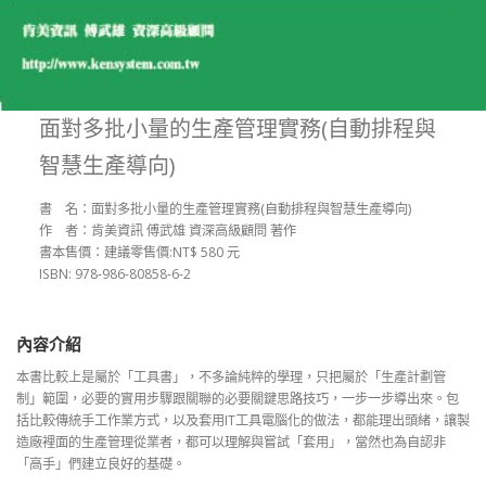
面對多批小量的生產管理實務(自動排程與
智慧生產導向)
書 名：面對多批小量的生產管理實務(自動排程與智慧生產導向)
作 者：肯美資訊 傅武雄 資深高級顧問 著作
書本售價：建議零售價:NT$ 580 元
ISBN: 978-986-80858-6-2
內容介紹
本書比較上是屬於「工具書」，不多論純粹的學理，只把屬於「生產計劃管
制」範圍，必要的實用步驟跟關聯的必要關鍵思路技巧，一步一步導出來。包
括比較傳統手工作業方式，以及套用IT工具電腦化的做法，都能理出頭緒，讓製
造廠裡面的生產管理從業者，都可以理解與嘗試「套用」，當然也為自認非
「高手」們建立良好的基礎。