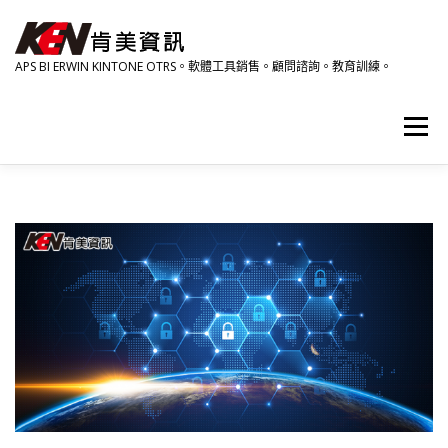
跳
至
主
APS BI ERWIN KINTONE OTRS。軟體工具銷售。顧問諮詢。教育訓練。
要
內
容
選單
產品資訊
相關影音
研討會。教育訓練。活動
關於肯美
HOME