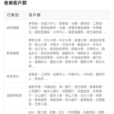
肯美客戶群
行業別
客戶群
勞保局、生產力中心、資策會、台糖、健保局、工業局、
政府機構
工研院、集保結算所、台糖、資電作戰指揮部、中華電
信、國家圖書館、大考中心、國家兩廳院、衛生福利部……
華梵大學、文化大學、中正大學、真理大學、致理技術學
院、崑山大學、市教大、台灣大學、萬能科大、中央大
學、淡江科大、慈濟技術學院、師範大學、正修科大、勤
教育機構
益科大、南亞技術學院、建國科大、德明科大、明新科
大、醒吾技術學院、大同大學、中洲技術學院、建行科
大、建國科大、藝術大學、警察大學、體育大學、佛光大
學……
資策會、工研院、金屬中心、中衛中心、中科院、農資中
研究單位
心、食品所……
國泰世華、中國信託、第一銀行、渣打商銀、遠東商銀、
土地銀行、輸出入銀行、荷蘭銀行、兆豐金控、台新銀
金融保險業
行、玉山銀行、富邦人壽、南山人壽、元大人壽、保德
信、華南產險、德盛安聯、新光銀行、遠東都會、兆豐產
險、巴黎人壽……
IBM、富士通、宏瞻、日立、中菲電腦、先啟資訊、精業、