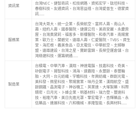
台灣NEC、捷智商訊、松技網路、資拓宏宇、鈦坦科技、
資訊業
春樹科技、友通資訊、台灣恩益禧、台灣愛普生、德蒙資
訊……
台灣大哥大、統一企業、長榮航空、富邦人壽、南山人
壽、紐約人壽、國泰醫院、捷運公司、美商安麗、永慶房
屋、台灣奧黛莉、福客多、新樓醫院、和泰汽車、南陽實
服務業
業、歐力士、蘭碧兒、遠雄人壽、仁愛醫院、TVBS、資生
堂、海尼根、義美食品、亞太電信、中華航空、主婦聯
盟、遠雄建設、台灣之星、寶齡富錦、長榮空運倉儲、台
灣綠建科技、運籌網通……
台積電、中華汽車、漢翔、神達電腦、技嘉科技、奇美、
矽創電子、揚智科技、鴻海、速霸陸、永豐餘、泰豐輪
胎、大同、台元紡織、宇瞻科技、年興紡織、群創光電、
美科發、微星科技、聚陽實業、味丹企業、漢翔航空、盛
製造業
餘鋼鐵、晶測電子、神谷機工、英業達、大塚製藥、科際
精密、日月光、卜蜂企業、明基材料、瑞力登、豐達科
技、裕隆汽車、美日先進光罩、擎宏電子、杏輝藥品、永
信藥品、連展科技、六和機械、承隆智能、長興材料……