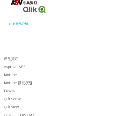
Qlik 產品介紹
產品資訊
Asprova APS
Kintone
Kintone 擴充模組
ERWIN
Qlik Sense
Qlik View
OTRS ( OTRS+AI )