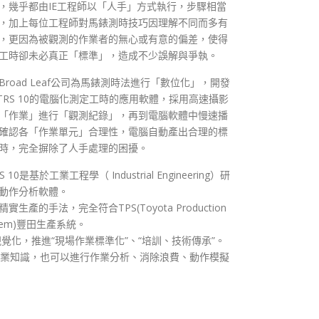
，幾乎都由IE工程師以「人手」方式執行，步驟相當
，加上每位工程師對馬錶測時技巧因理解不同而多有
，更因為被觀測的作業者的無心或有意的偏差，使得
工時卻未必真正「標準」，造成不少誤解與爭執。
Broad Leaf公司為馬錶測時法進行「數位化」，開發
TRS 10的電腦化測定工時的應用軟體，採用高速攝影
「作業」進行「觀測紀錄」，再到電腦軟體中慢速播
確認各「作業單元」合理性，電腦自動產出合理的標
時，完全摒除了人手處理的困擾。
S 10是基於工業工程學（ Industrial Engineering）研
動作分析軟體。
實生產的手法，完全符合TPS(Toyota Production
stem)豐田生產系統。
化，推進“現場作業標準化”、“培訓、技術傳承”。
ring）等專業知識，也可以進行作業分析、消除浪費、動作模擬