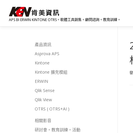
跳
至
主
APS BI ERWIN KINTONE OTRS。軟體工具銷售。顧問諮詢。教育訓練。
要
內
容
產品資訊
Asprova APS
Kintone
Kintone 擴充模組
ERWIN
Qlik Sense
Qlik View
OTRS ( OTRS+AI )
相關影音
研討會。教育訓練。活動