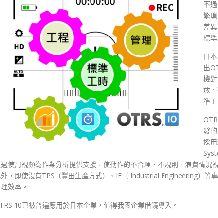
不過
繁瑣
差異
標準
日本
出O
機對
放，
準工
OTR
發的
採用精
Sy
通過使用視頻為作業分析提供支援，使動作的不合理、不規則、浪費情況視覺
外，即使沒有TPS（豐田生產方式）、IE（ Industrial Enginee
處理效率。
OTRS 10已被普遍應用於日本企業，值得我國企業借鏡導入。