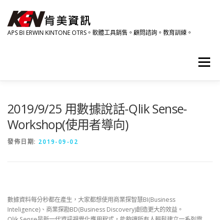
跳
至
主
APS BI ERWIN KINTONE OTRS。軟體工具銷售。顧問諮詢。教育訓練。
要
內
容
選單
產品資訊
相關影音
研討會。教育訓練。活動
2019/9/25 用數據說話-Qlik Sense-
Workshop(使用者導向)
關於肯美
HOME
發佈日期:
2019-09-02
數據資料每分秒都在產生，大家都想使用商業探智慧BI(Business
Inteligence)、商業探勘BD(Business Discovery)創造更大的效益。
Qlik Sense是新一代資訊視覺化應用程式，能夠讓所有人輕鬆建立一系列靈