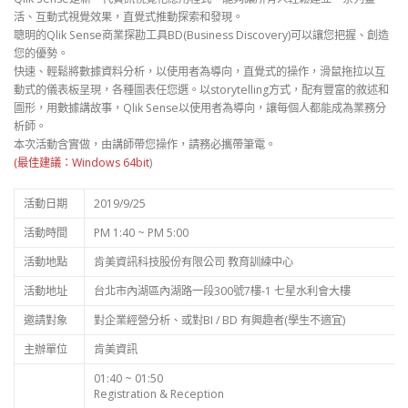
活、互動式視覺效果，直覺式推動探索和發現。
聰明的Qlik Sense商業探勘工具BD(Business Discovery)可以讓您把握、創造
您的優勢。
快速、輕鬆將數據資料分析，以使用者為導向，直覺式的操作，滑鼠拖拉以互
動式的儀表板呈現，各種圖表任您選。以storytelling方式，配有豐富的敘述和
圖形，用數據講故事，Qlik Sense以使用者為導向，讓每個人都能成為業務分
析師。
本次活動含實做，由講師帶您操作，請務必攜帶筆電。
(最佳建議：Windows 64bit
)
活動日期
2019/9/25
活動時間
PM 1:40 ~ PM 5:00
活動地點
肯美資訊科技股份有限公司 教育訓練中心
活動地址
台北市內湖區內湖路一段300號7樓-1 七星水利會大樓
邀請對象
對企業經營分析、或對BI / BD 有興趣者(學生不適宜)
主辦單位
肯美資訊
01:40 ~ 01:50
Registration & Reception