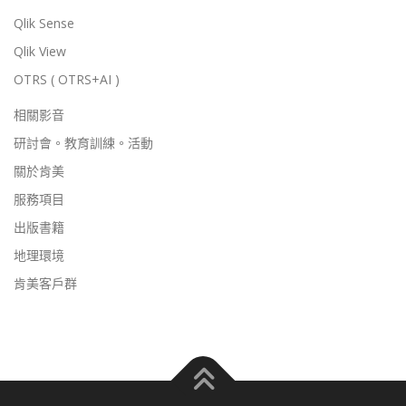
Qlik Sense
Qlik View
OTRS ( OTRS+AI )
相關影音
研討會。教育訓練。活動
關於肯美
服務項目
出版書籍
地理環境
肯美客戶群