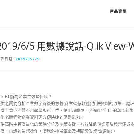
產品資訊
2019/6/5 用數據說話-Qlik View-
發佈日期:
2019-05-25
lik BI 能為企業主做些什麼 ?
提供老闆們分析企業數字背後的意義(商業智慧軟體)(加快資料的收集、處理
高階主管或老闆不用學習即可上手，使用超簡單。(不需要懂 IT 的艱深技術
提供老闆們對企業資料更方便快速的匯整能力。
提供高階主管做量化的策略分析及決策支援，有效降低企業風險與營運成本。
實做，由講師帶您操作，請務必攜帶筆電及相關設備(例電源線)。