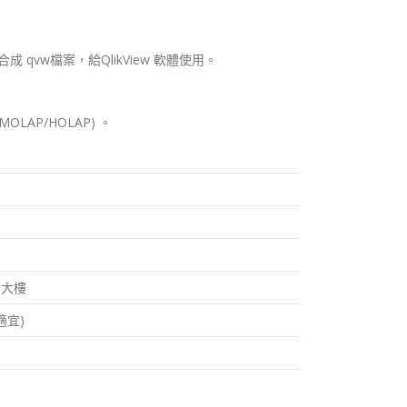
D，整合成 qvw檔案，給QlikView 軟體使用。
LAP/HOLAP) 。
會大樓
適宜)