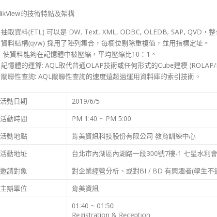
likView的技術特點及架構
抽取資料(ETL) 可以是 DW, Text, XML, ODBC, OLEDB, SAP, QV
．資料結構(qvw) 採用了陣列集合，每欄位剔除重複值，並用指標定址。
使資料能夠在記憶體中被壓縮，平均壓縮比10：1。
記憶體的運算: AQL取代普通OLAP技術或任何形式的Cube建模 (ROLAP/MO
．關聯性查詢: AQL關聯性查詢的速度遠超過運用資料庫的索引技術。
活動日期
2019/6/5
活動時間
PM 1:40 ~ PM 5:00
活動地點
肯美資訊科技股份有限公司 教育訓練中心
活動地址
台北市內湖區內湖路一段300號7樓-1 七星水利
邀請對象
對企業經營分析、或對BI / BD 有興趣者(學生不
主辦單位
肯美資訊
01:40 ~ 01:50
Registration & Reception