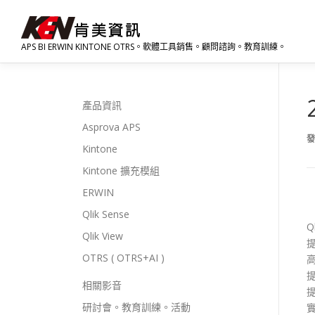
跳
至
主
APS BI ERWIN KINTONE OTRS。軟體工具銷售。顧問諮詢。教育訓練。
要
內
容
產品資訊
Asprova APS
Kintone
Kintone 擴充模組
ERWIN
Qlik Sense
Q
Qlik View
OTRS ( OTRS+AI )
相關影音
研討會。教育訓練。活動