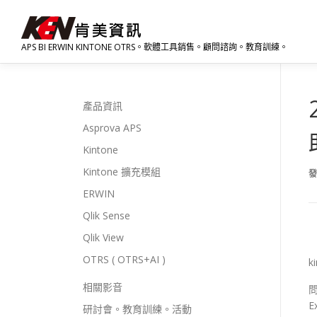
跳
至
主
APS BI ERWIN KINTONE OTRS。軟體工具銷售。顧問諮詢。教育訓練。
要
內
容
產品資訊
Asprova APS
Kintone
Kintone 擴充模組
ERWIN
Qlik Sense
Qlik View
OTRS ( OTRS+AI )
k
相關影音
研討會。教育訓練。活動