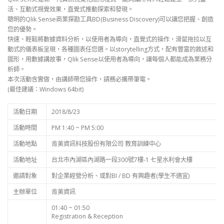
活、互動式視覺效果，直覺式推動探索和發現。
聰明的Qlik Sense商業探勘工具BD(Business Discovery)可以讓您把握、創造
您的優勢。
快速、輕鬆將數據資料分析，以使用者為導向，直覺式的操作，滑鼠拖拉以互
動式的儀表板呈現，各種圖表任您選。以storytelling方式，配有豐富的敘述和
圖形，用數據講故事，Qlik Sense以使用者為導向，讓每個人都能成為業務分
析師。
本次活動含實做，由講師帶您操作，請務必攜帶筆電。
(最佳建議：Windows 64bit)
活動日期
2018/8/23
活動時間
PM 1:40 ~ PM 5:00
活動地點
肯美資訊科技股份有限公司 教育訓練中心
活動地址
台北市內湖區內湖路一段300號7樓-1 七星水利會大樓
邀請對象
對企業經營分析、或對BI / BD 有興趣者(學生不適宜)
主辦單位
肯美資訊
01:40 ~ 01:50
Registration & Reception