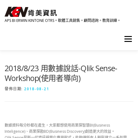
跳
至
主
APS BI ERWIN KINTONE OTRS。軟體工具銷售。顧問諮詢。教育訓練。
要
內
容
選單
產品資訊
相關影音
研討會。教育訓練。活動
2018/8/23 用數據說話-Qlik Sense-
Workshop(使用者導向)
關於肯美
HOME
發佈日期:
2018-08-21
數據資料每分秒都在產生，大家都想使用商業探智慧BI(Business
Inteligence)、商業探勘BD(Business Discovery)創造更大的效益。
Qlik Sense是新一代資訊視覺化應用程式，能夠讓所有人輕鬆建立一系列靈